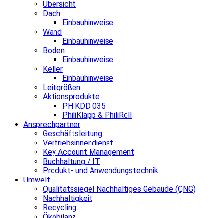
Übersicht
Dach
Einbauhinweise
Wand
Einbauhinweise
Boden
Einbauhinweise
Keller
Einbauhinweise
Leitgrößen
Aktionsprodukte
PH KDD 035
PhiliKlapp & PhiliRoll
Ansprechpartner
Geschäftsleitung
Vertriebsinnendienst
Key Account Management
Buchhaltung / IT
Produkt- und Anwendungstechnik
Umwelt
Qualitätssiegel Nachhaltiges Gebäude (QNG)
Nachhaltigkeit
Recycling
Ökobilanz