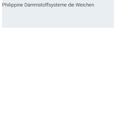
Philippine Dämmstoffsysteme die Weichen.
Inhalt
Über uns
Produkte
Ansprechpartner
Downloads
News
Kontakt
Philippine GmbH & Co.
Dämmstoffsysteme KG
Wartburgstraße 71
44579 Castrop-Rauxel