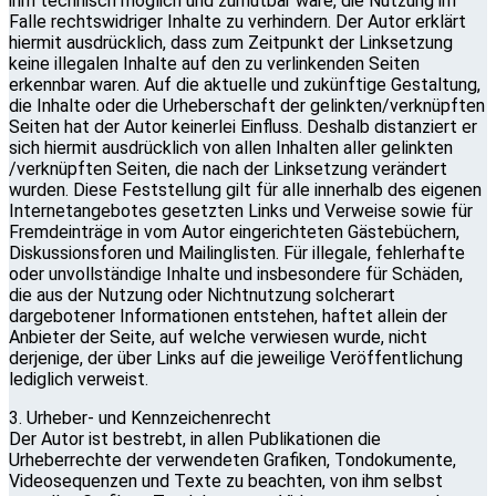
ihm technisch möglich und zumutbar wäre, die Nutzung im
Falle rechtswidriger Inhalte zu verhindern. Der Autor erklärt
hiermit ausdrücklich, dass zum Zeitpunkt der Linksetzung
keine illegalen Inhalte auf den zu verlinkenden Seiten
erkennbar waren. Auf die aktuelle und zukünftige Gestaltung,
die Inhalte oder die Urheberschaft der gelinkten/verknüpften
Seiten hat der Autor keinerlei Einfluss. Deshalb distanziert er
sich hiermit ausdrücklich von allen Inhalten aller gelinkten
/verknüpften Seiten, die nach der Linksetzung verändert
wurden. Diese Feststellung gilt für alle innerhalb des eigenen
Internetangebotes gesetzten Links und Verweise sowie für
Fremdeinträge in vom Autor eingerichteten Gästebüchern,
Diskussionsforen und Mailinglisten. Für illegale, fehlerhafte
oder unvollständige Inhalte und insbesondere für Schäden,
die aus der Nutzung oder Nichtnutzung solcherart
dargebotener Informationen entstehen, haftet allein der
Anbieter der Seite, auf welche verwiesen wurde, nicht
derjenige, der über Links auf die jeweilige Veröffentlichung
lediglich verweist.
3. Urheber- und Kennzeichenrecht
Der Autor ist bestrebt, in allen Publikationen die
Urheberrechte der verwendeten Grafiken, Tondokumente,
Videosequenzen und Texte zu beachten, von ihm selbst