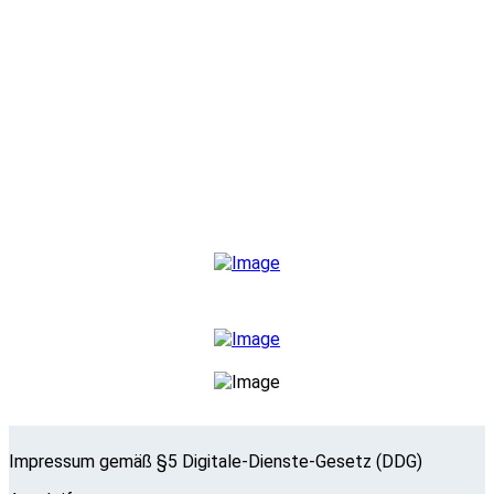
Kontakt
Philippine GmbH & Co.
Dämmstoffsysteme KG
Wartburgstraße 71
44579 Castrop-Rauxel
Telefon 02305/6371-0
info@philippine-eps.de
Impressum gemäß §5 Digitale-Dienste-Gesetz (DDG)