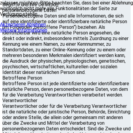
zulassen möchten. Bitte beachten Sie, dass bei einer Ablehnung
Begriffe und ihre Definition:
womöglich nicht mehr alle Funktionalitäten der Seite zur
personenbezogene Daten
Verfügung stehen.
Personenbezogene Daten sind alle Informationen, die sich
auf eine identifizierte oder identifizierbare natürliche Person
Akzeptieren
Ablehnen
(im Folgenden „betroffene Person“) beziehen. Als
Weitere Informationen
identifizierbar wird eine natürliche Person angesehen, die
direkt oder indirekt, insbesondere mittels Zuordnung zu einer
Kennung wie einem Namen, zu einer Kennnummer, zu
Standortdaten, zu einer Online-Kennung oder zu einem oder
mehreren besonderen Merkmalen identifiziert werden kann,
die Ausdruck der physischen, physiologischen, genetischen,
psychischen, wirtschaftlichen, kulturellen oder sozialen
Identität dieser natürlichen Person sind.
Betroffene Person
Betroffene Person ist jede identifizierte oder identifizierbare
natürliche Person, deren personenbezogene Daten, von dem
für die Verarbeitung Verantwortlichen verarbeitet werden.
Verantwortlicher
Verantwortlicher oder für die Verarbeitung Verantwortlicher
ist die natürliche oder juristische Person, Behörde, Einrichtung
oder andere Stelle, die allein oder gemeinsam mit anderen
über die Zwecke und Mittel der Verarbeitung von
personenbezogenen Daten entscheidet. Sind die Zwecke und