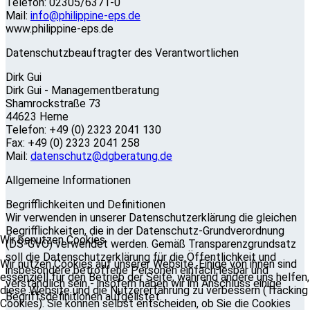
Telefon: 02305/6371-0
Mail:
info@philippine-eps.de
www.philippine-eps.de
Datenschutzbeauftragter des Verantwortlichen
Dirk Gui
Dirk Gui - Managementberatung
Shamrockstraße 73
44623 Herne
Telefon: +49 (0) 2323 2041 130
Fax: +49 (0) 2323 2041 258
Mail:
datenschutz@dgberatung.de
Allgemeine Informationen
Begrifflichkeiten und Definitionen
Wir verwenden in unserer Datenschutzerklärung die gleichen
Begrifflichkeiten, die in der Datenschutz-Grundverordnung
Wir benutzen Cookies
(DS-GVO) verwendet werden. Gemäß Transparenzgrundsatz
soll die Datenschutzerklärung für die Öffentlichkeit und
Wir nutzen Cookies auf unserer Website. Einige von ihnen sind
insbesondere betroffene Personen einfach lesbar und
essenziell für den Betrieb der Seite, während andere uns helfen,
verständlich sein - insofern haben wir im Anschluss einige
diese Website und die Nutzererfahrung zu verbessern (Tracking
Begriffsdefinitionen aufgelistet.
Cookies). Sie können selbst entscheiden, ob Sie die Cookies